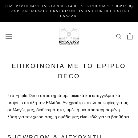
Μετάβαση
×
ΤΗΛ. 27210 84513(ΔΕ-ΣΑ 9:30-14:00 & ΤΡΙ/ΠΕ/ΠΑ 18:00-21:00)
στο
- ΔΩΡΕΆΝ ΠΑΡΆΔΟΣΗ ΚΑΤ'ΟΊΚΟΝ ΓΙΑ ΌΛΗ ΤΗΝ ΗΠΕΙΡΩΤΙΚΉ
ΕΛΛΆΔΑ.
περιεχόμενο
ΕΠΙΚΟΙΝΩΝΊΑ ΜΕ ΤΟ EPIPLO
DECO
Στο Epiplo Deco υποστηρίζουμε οικιακά και επαγγελματικά
projects σε όλη την Ελλάδα. Αν χρειάζεστε πληροφορίες για τις
συλλογές μας, διαθεσιμότητα, τιμές ή μια προσαρμοσμένη
λύση για τον χώρο σας, η ομάδα μας είναι εδώ για να βοηθήσει.
SHOWROOM & ΔΙΕΎΘΥΝΣΗ