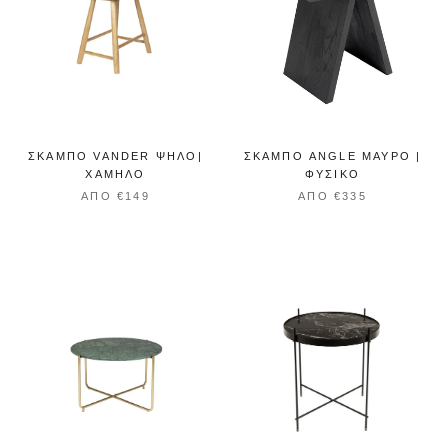
ΣΚΑΜΠΌ VANDER ΨΗΛΌ|
ΣΚΑΜΠΌ ANGLE ΜΑΎΡΟ |
ΧΑΜΗΛΌ
ΦΥΣΙΚΌ
ΑΠΌ €149
ΑΠΌ €335