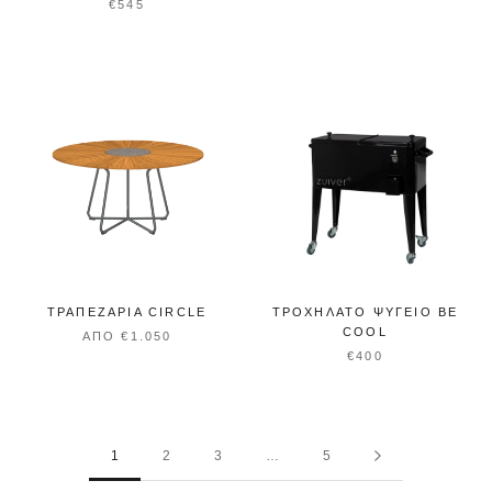
€545
ΤΡΑΠΕΖΑΡΊΑ CIRCLE
ΤΡΟΧΉΛΑΤΟ ΨΥΓΕΊΟ BE
COOL
ΑΠΌ €1.050
€400
1
2
3
…
5