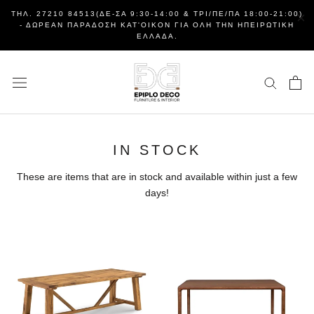
Μετάβαση
×
ΤΗΛ. 27210 84513(ΔΕ-ΣΑ 9:30-14:00 & ΤΡΙ/ΠΕ/ΠΑ 18:00-21:00)
στο
- ΔΩΡΕΆΝ ΠΑΡΆΔΟΣΗ ΚΑΤ'ΟΊΚΟΝ ΓΙΑ ΌΛΗ ΤΗΝ ΗΠΕΙΡΩΤΙΚΉ
ΕΛΛΆΔΑ.
περιεχόμενο
IN STOCK
These are items that are in stock and available within just a few
days!