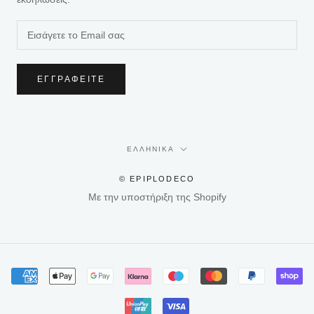
ΕΓΓΡΑΦΕΊΤΕ
Γλώσσα
ΕΛΛΗΝΙΚΆ
© EPIPLODECO
Με την υποστήριξη της Shopify